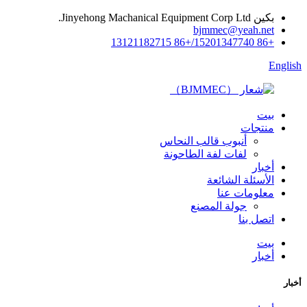
بكين Jinyehong Machanical Equipment Corp Ltd.
bjmmec@yeah.net
+86 15201347740/+86 13121182715
English
بيت
منتجات
أنبوب قالب النحاس
لفات لفة الطاحونة
أخبار
الأسئلة الشائعة
معلومات عنا
جولة المصنع
اتصل بنا
بيت
أخبار
أخبار