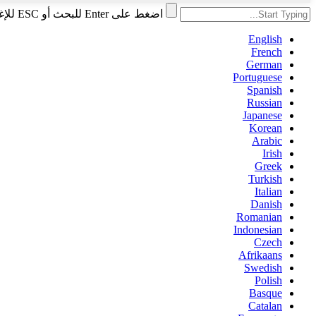
اضغط على Enter للبحث أو ESC للإغلاق
English
French
German
Portuguese
Spanish
Russian
Japanese
Korean
Arabic
Irish
Greek
Turkish
Italian
Danish
Romanian
Indonesian
Czech
Afrikaans
Swedish
Polish
Basque
Catalan