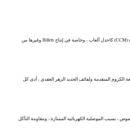
إحداث ثورة في إنتاج الفولاذ: ظهر دور آلات الصب في CCM في عالم تصنيع الصلب المتطورة باستمرار ، وآلات الصب المستمرة (CCM) كاحدل ألعاب ، وخاصة في إنتاج Billets وغيرها من
فعة الكروم المتقدمة ولفائف الحديد الزهر العقدي ، أدى كل
خصوص ، بسبب الموصلية الكهربائية الممتازة ، ومقاومة التآكل