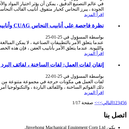
في عالم التصنيع الدقيق ، يمكن أن يؤثر اختيار المواد وال
الجودة ، يبرز النحاس كخيار متفوق. أنابيب القالب النحاس
اقرأ المزيد
نظرة فاحصة على أنابيب النحاس CUAG ​​وأنابيب تبلور النحاس TP2
بواسطة المسؤول في 25-01-25
عندما يتعلق الأمر بالتطبيقات الصناعية ، لا يمكن المبالغ
والليونة. عندما يتعلق الأمر بأنابيب العفن ، فإن هذه الخصائص تج
اقرأ المزيد
إتقان لفات العمل: لفات الساخنة ، لفائف البرد 
بواسطة المسؤول في 25-01-22
لفات العمل هي مكونات حرجة في مجموعة متنوعة من العمل
ذلك القوائم الساخنة ، واللفائف الباردة ، والتكنولوجيا أمر
اقرأ المزيد
6
5
4
3
2
1
التالي>
>>
صفحة 1/17
اتصل بنا
بكين Jinyehong Machanical Equipment Corp Ltd.