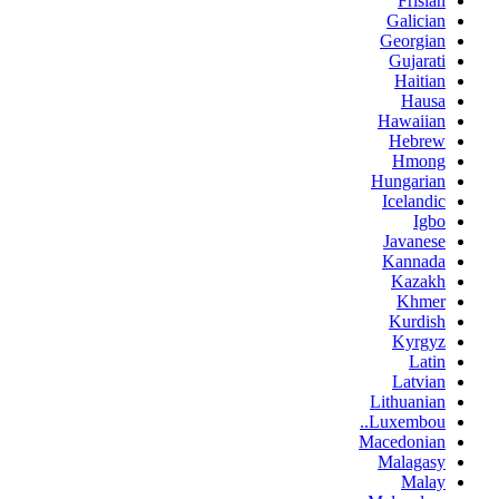
Frisian
Galician
Georgian
Gujarati
Haitian
Hausa
Hawaiian
Hebrew
Hmong
Hungarian
Icelandic
Igbo
Javanese
Kannada
Kazakh
Khmer
Kurdish
Kyrgyz
Latin
Latvian
Lithuanian
Luxembou..
Macedonian
Malagasy
Malay