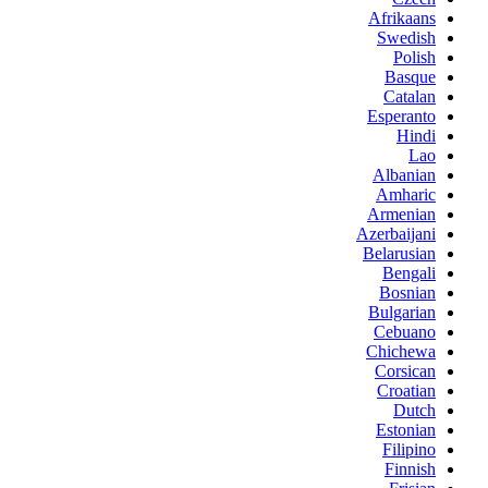
Afrikaans
Swedish
Polish
Basque
Catalan
Esperanto
Hindi
Lao
Albanian
Amharic
Armenian
Azerbaijani
Belarusian
Bengali
Bosnian
Bulgarian
Cebuano
Chichewa
Corsican
Croatian
Dutch
Estonian
Filipino
Finnish