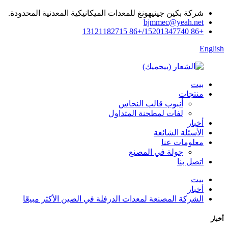
شركة بكين جينيهونغ للمعدات الميكانيكية المعدنية المحدودة.
bjmmec@yeah.net
+86 15201347740/+86 13121182715
English
بيت
منتجات
أنبوب قالب النحاس
لفات لمطحنة المتداول
أخبار
الأسئلة الشائعة
معلومات عنا
جولة في المصنع
اتصل بنا
بيت
أخبار
الشركة المصنعة لمعدات الدرفلة في الصين الأكثر مبيعًا
أخبار