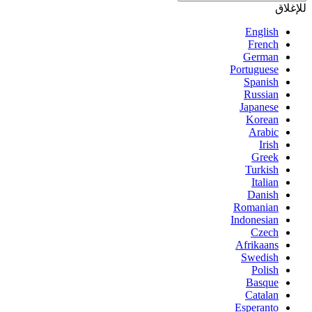
للإغلاق
English
French
German
Portuguese
Spanish
Russian
Japanese
Korean
Arabic
Irish
Greek
Turkish
Italian
Danish
Romanian
Indonesian
Czech
Afrikaans
Swedish
Polish
Basque
Catalan
Esperanto