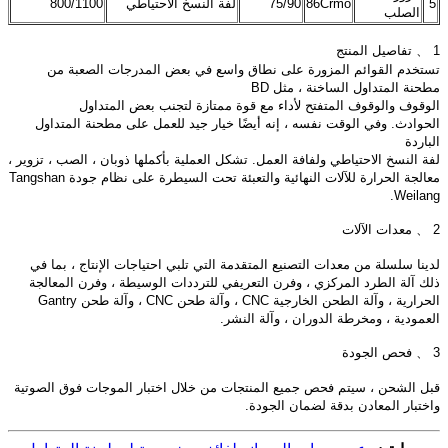
5
86Crmo
75/90
لفة النسخ الاحتياطي
800/1100
الصلب
1 、 تفاصيل المنتج
تستخدم القوائم المزورة على نطاق واسع في بعض المدرجات الصعبة من
مطحنة المتداول الساخنة ، مثل BD
الوقوف والوقوف المتفتح لأداء مع قوة ممتازة لتجنب بعض المتداول
الحوادث. وفي الوقت نفسه ، إنه أيضًا خيار جيد للعمل على مطحنة المتداول
الباردة
لفة النسخ الاحتياطي ولفافة العمل. تشكل العملية بأكملها ذوبان ، الصب ، تزوير ،
معالجة الحرارة للآلات النهائية والتعبئة تحت السيطرة على نظام جودة Tangshan
Weilang.
2 、 معدات الآلات
لدينا سلسلة من معدات التصنيع المتقدمة التي تلبي احتياجات الإنتاج ، بما في
ذلك آلة الطرد المركزي ، وفرن التعريفي للترددات الوسيطة ، وفرن المعالجة
الحرارية ، وآلة الطحن الخارجية CNC ، وآلة طحن CNC ، وآلة طحن Gantry
العمودية ، ومخرطة الدوران ، وآلة النشر.
3 、 فحص الجودة
قبل الشحن ، سيتم فحص جميع المنتجات من خلال اختبار الموجات فوق الصوتية
واختبار المعادن بدقة لضمان الجودة.