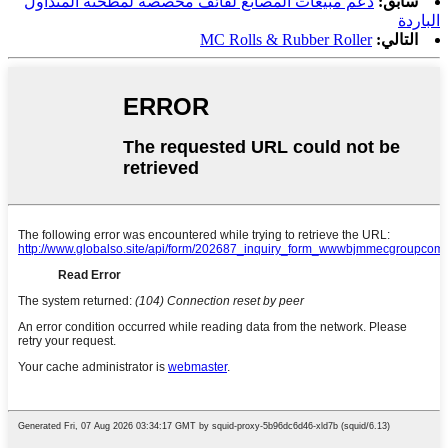
سابق:
دعم مبيعات المصانع لفائف مخصصة لمطحنة المتداول
الباردة
التالي:
MC Rolls & Rubber Roller