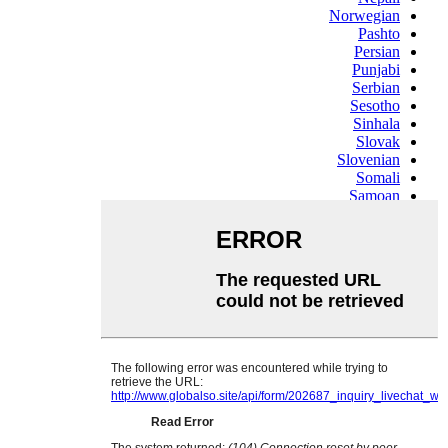
Norwegian
Pashto
Persian
Punjabi
Serbian
Sesotho
Sinhala
Slovak
Slovenian
Somali
Samoan
Scots Gaelic
Shona
Sindhi
Sundanese
Swahili
Tajik
Tamil
Telugu
Thai
Ukrainian
Urdu
Uzbek
Vietnamese
Welsh