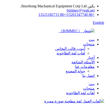
بكين Jinyehong Machanical Equipment Corp Ltd.
bjmmec@yeah.net
+86 15201347740/+86 13121182715
English
بيت
منتجات
أنبوب قالب النحاس
لفات لفة الطاحونة
أخبار
الأسئلة الشائعة
معلومات عنا
جولة المصنع
اتصل بنا
بيت
منتجات
لفات لفة الطاحونة