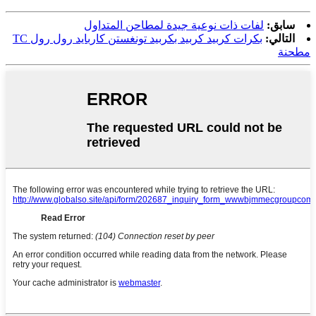
سابق:
لفات ذات نوعية جيدة لمطاحن المتداول
التالي:
بكرات كربيد كربيد بكربيد تونغستن كاربايد رول رول TC
مطحنة